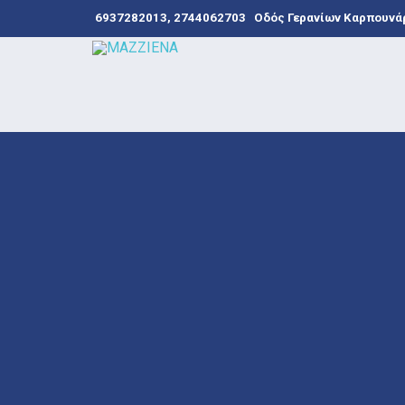
6937282013, 2744062703
Οδός Γερανίων Καρπουνάρ