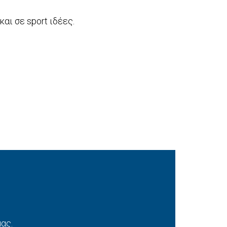
αι σε sport ιδέες.
ας.