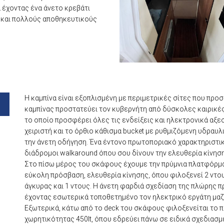
α έχοντας ένα άνετο κρεβάτι
 και πολλούς αποθηκευτικούς
Η καμπίνα είναι εξοπλισμένη με περιμετρικές σίτες που προ
καμπίνας προστατεύει τον κυβερνήτη από δύσκολες καιρικέ
το οποίο προσφέρει όλες τις ενδείξεις και ηλεκτρονικά αξ
χειριστή και το όρθιο κάθισμα bucket με ρυθμιζόμενη υδραυ
την άνετη οδήγηση. Ένα έντονο πρωτοποριακό χαρακτηριστικό
διάδρομοι walkaround όπου σου δίνουν την ελευθερία κίνησ
Στο πίσω μέρος του σκάφους έχουμε την πρύμνια πλατφόρμα 
εύκολη πρόσβαση, ελευθερία κίνησης, όπου φιλοξενεί 2 ντο
άγκυρας και 1 ντους. Η άνετη φαρδιά σχεδίαση της πλώρης 
έχοντας εσωτερικά τοποθετημένο τον ηλεκτρικό εργάτη μαζί
Εξωτερικά, κάτω από το deck του σκάφους φιλοξενείται το π
χωρητικότητας 450lt, όπου εδρεύει πάνω σε ειδικά σχεδιασμέ