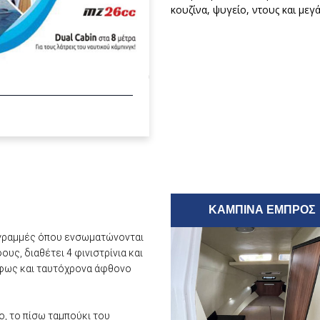
κουζίνα, ψυγείο, ντους και με
ΚΑΜΠΊΝΑ ΕΜΠΡΟΣ
ά γραμμές όπου ενσωματώνονται
υς, διαθέτει 4 φινιστρίνια και
 φως και ταυτόχρονα άφθονο
ο, το πίσω ταμπούκι του