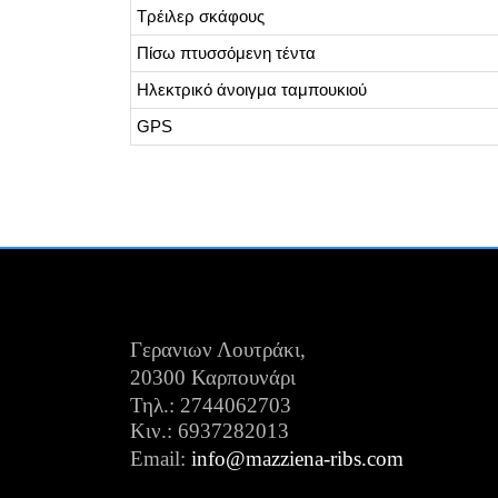
Τρέιλερ σκάφους
Πίσω πτυσσόμενη τέντα
Ηλεκτρικό άνοιγμα ταμπουκιού
GPS
Γερανιων Λουτράκι,
20300 Καρπουνάρι
Τηλ.: 2744062703
Κιν.:
6937282013
Email:
info@mazziena-ribs.com