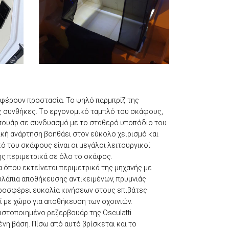
σφέρουν προστασία. Το ψηλό παρμπρίζ της
ς συνθήκες. Tο εργονομικό ταμπλό του σκάφους,
εσουάρ σε συνδυασμό με το σταθερό υποπόδιο του
λική ανάρτηση βοηθάει στον εύκολο χειρισμό και
 του σκάφους είναι οι μεγάλοι λειτουργικοί
ης περιμετρικά σε όλο το σκάφος.
όπου εκτείνεται περιμετρικά της μηχανής με
υλάπια αποθήκευσης αντικειμένων, πρυμνιάς
προσφέρει ευκολία κινήσεων στους επιβάτες
 με χώρο για αποθήκευση των σχοινιών.
ιστοποιημένο ρεζερβουάρ της Osculatti
νη βάση. Πίσω από αυτό βρίσκεται και το