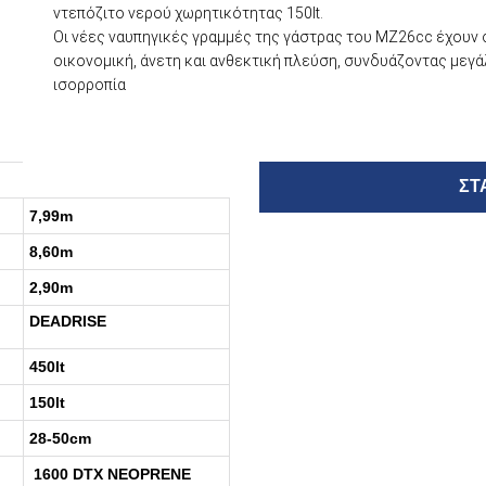
ντεπόζιτο νερού χωρητικότητας 150lt.
Oι νέες ναυπηγικές γραμμές της γάστρας του ΜΖ26cc έχουν σ
οικονομική, άνετη και ανθεκτική πλεύση, συνδυάζοντας μεγ
ισορροπία
ΣΤ
7,99m
8,60m
2,90m
DEADRISE
450lt
150lt
28-50cm
1600 DTX NEOPRENE